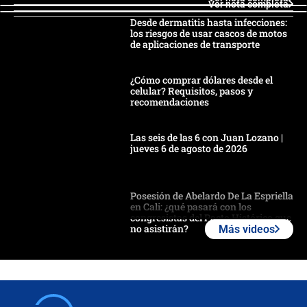
Ver nota completa
Desde dermatitis hasta infecciones:
los riesgos de usar cascos de motos
de aplicaciones de transporte
¿Cómo comprar dólares desde el
celular? Requisitos, pasos y
recomendaciones
Las seis de las 6 con Juan Lozano |
jueves 6 de agosto de 2026
Posesión de Abelardo De La Espriella
en Cali: ¿qué pasará con los
congresistas del Pacto Histórico que
no asistirán?
Más videos
Álvaro Uribe asistirá a la posesión y
crece el pulso por la elección del
contralor