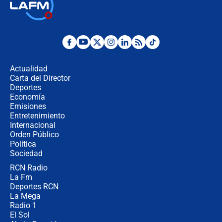
🔴 EN VIVO | Noticiero La FM con
Juan Lozano - 6 de agosto de 2026
¿Por qué De la Espriella gobernará
desde Barranquilla? Experto explica
la razón
Actualidad
Carta del Director
Estratega de Abelardo de la Espriella
Deportes
revela cómo venció a la “casta
Economía
política” en campaña: “Estaba
Emisiones
completamente seguro”
Entretenimiento
Internacional
Alias ‘Calarcá’ habría pagado $60
Orden Público
millones al mes a un supuesto
Política
coronel para filtrar información del
Ejército
Sociedad
RCN Radio
Las razones para escoger al nuevo
La Fm
director de la Policía
Deportes RCN
La Mega
Radio 1
El Sol