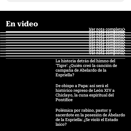
En video
Ver nota completa
Ver nota completa
Ver nota completa
Ver nota completa
Ver nota completa
Ver nota completa
Ver nota completa
Ver nota completa
Ver nota completa
Ver nota completa
La historia detrás del himno del
'Tigre': ¿Quién creó la canción de
campaña de Abelardo de la
Espriella?
De obispo a Papa: así será el
histórico regreso de León XIV a
Chiclayo, la cuna espiritual del
Pontífice
Polémica por rabino, pastor y
sacerdote en la posesión de Abelardo
de la Espriella: ¿Se violó el Estado
laico?