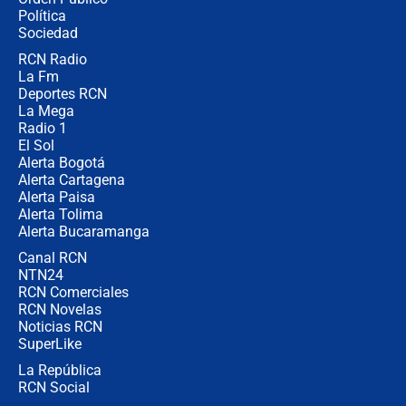
jueves 6 de agosto de 2026
Política
Sociedad
RCN Radio
Posesión de Abelardo De La Espriella
La Fm
en Cali: ¿qué pasará con los
congresistas del Pacto Histórico que
Deportes RCN
no asistirán?
La Mega
Radio 1
El Sol
Alerta Bogotá
Alerta Cartagena
Alerta Paisa
Alerta Tolima
Alerta Bucaramanga
Canal RCN
NTN24
RCN Comerciales
RCN Novelas
Noticias RCN
SuperLike
La República
RCN Social