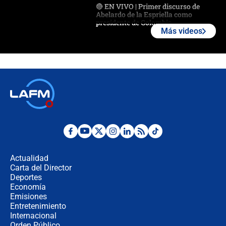
🔴 EN VIVO | Primer discurso de
Abelardo de la Espriella como
presidente de Colombia
Más videos
¿La posesión de Abelardo De la
Espriella en Cali inicia la
descentralización en Colombia? Esto
respondió el alcalde Eder
Así será la posesión de Abelardo de
la Espriella este 7 de agosto:
cronograma oficial y detalles clave
Desde dermatitis hasta infecciones:
los riesgos de usar cascos de motos
de aplicaciones de transporte
Actualidad
Carta del Director
¿Cómo comprar dólares desde el
Deportes
celular? Requisitos, pasos y
Economía
recomendaciones
Emisiones
Entretenimiento
Internacional
Las seis de las 6 con Juan Lozano |
Orden Público