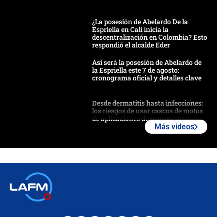
¿La posesión de Abelardo De la
Espriella en Cali inicia la
descentralización en Colombia? Esto
respondió el alcalde Eder
Así será la posesión de Abelardo de
la Espriella este 7 de agosto:
cronograma oficial y detalles clave
Desde dermatitis hasta infecciones:
los riesgos de usar cascos de motos
de aplicaciones de transporte
Más videos
¿Cómo comprar dólares desde el
celular? Requisitos, pasos y
recomendaciones
Las seis de las 6 con Juan Lozano |
jueves 6 de agosto de 2026