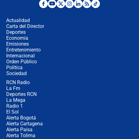
Posesión de Abelardo De La Espriella
en Cali: ¿qué pasará con los
congresistas del Pacto Histórico que
Actualidad
no asistirán?
Carta del Director
Álvaro Uribe asistirá a la posesión y
Deportes
crece el pulso por la elección del
Economía
contralor
Emisiones
Entretenimiento
Internacional
🔴 EN VIVO | Noticiero La FM con
Orden Público
Juan Lozano - 6 de agosto de 2026
Política
Sociedad
RCN Radio
¿Por qué De la Espriella gobernará
La Fm
desde Barranquilla? Experto explica
la razón
Deportes RCN
La Mega
Radio 1
El Sol
Alerta Bogotá
Alerta Cartagena
Alerta Paisa
Alerta Tolima