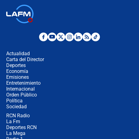
🔴 EN VIVO | Noticiero La FM con
Juan Lozano - 6 de agosto de 2026
¿Por qué De la Espriella gobernará
desde Barranquilla? Experto explica
la razón
Actualidad
Carta del Director
Estratega de Abelardo de la Espriella
Deportes
revela cómo venció a la “casta
Economía
política” en campaña: “Estaba
Emisiones
completamente seguro”
Entretenimiento
Internacional
Alias ‘Calarcá’ habría pagado $60
Orden Público
millones al mes a un supuesto
Política
coronel para filtrar información del
Ejército
Sociedad
RCN Radio
Las razones para escoger al nuevo
La Fm
director de la Policía
Deportes RCN
La Mega