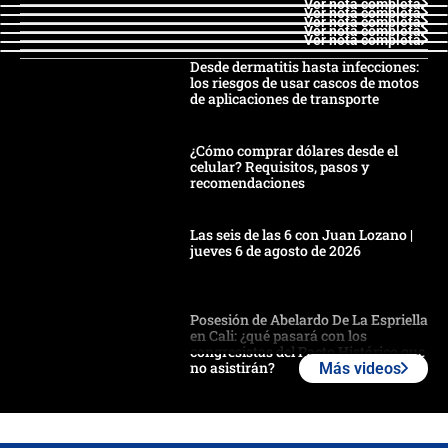
Ver nota completa
Ver nota completa
Ver nota completa
Ver nota completa
Ver nota completa
Desde dermatitis hasta infecciones:
los riesgos de usar cascos de motos
de aplicaciones de transporte
¿Cómo comprar dólares desde el
celular? Requisitos, pasos y
recomendaciones
Las seis de las 6 con Juan Lozano |
jueves 6 de agosto de 2026
Posesión de Abelardo De La Espriella
en Cali: ¿qué pasará con los
congresistas del Pacto Histórico que
no asistirán?
Más videos
Álvaro Uribe asistirá a la posesión y
crece el pulso por la elección del
contralor