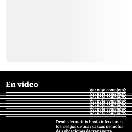
En video
Ver nota completa
Ver nota completa
Ver nota completa
Ver nota completa
Ver nota completa
Ver nota completa
Ver nota completa
Ver nota completa
Ver nota completa
Ver nota completa
Desde dermatitis hasta infecciones:
los riesgos de usar cascos de motos
de aplicaciones de transporte