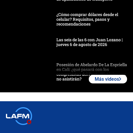
¿Cómo comprar dólares desde el
celular? Requisitos, pasos y
recomendaciones
Las seis de las 6 con Juan Lozano |
jueves 6 de agosto de 2026
Posesión de Abelardo De La Espriella
en Cali: ¿qué pasará con los
congresistas del Pacto Histórico que
no asistirán?
Más videos
Álvaro Uribe asistirá a la posesión y
crece el pulso por la elección del
contralor
🔴 EN VIVO | Noticiero La FM con
Juan Lozano - 6 de agosto de 2026