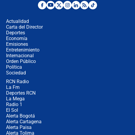
¿Por qué De la Espriella gobernará
desde Barranquilla? Experto explica
la razón
Actualidad
Carta del Director
Estratega de Abelardo de la Espriella
Deportes
revela cómo venció a la “casta
Economía
política” en campaña: “Estaba
Emisiones
completamente seguro”
Entretenimiento
Internacional
Alias ‘Calarcá’ habría pagado $60
Orden Público
millones al mes a un supuesto
Política
coronel para filtrar información del
Ejército
Sociedad
RCN Radio
Las razones para escoger al nuevo
La Fm
director de la Policía
Deportes RCN
La Mega
Radio 1
El Sol
Alerta Bogotá
Alerta Cartagena
Alerta Paisa
Alerta Tolima