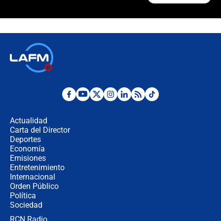
Polémica por rabino, pastor y
sacerdote en la posesión de Abelardo
de la Espriella: ¿Se violó el Estado
laico?
🔴 EN VIVO | Primer discurso de
Abelardo de la Espriella como
presidente de Colombia
¿La posesión de Abelardo De la
Espriella en Cali inicia la
descentralización en Colombia? Esto
Actualidad
respondió el alcalde Eder
Carta del Director
Así será la posesión de Abelardo de
Deportes
la Espriella este 7 de agosto:
Economía
cronograma oficial y detalles clave
Emisiones
Entretenimiento
Internacional
Desde dermatitis hasta infecciones:
Orden Público
los riesgos de usar cascos de motos
Política
de aplicaciones de transporte
Sociedad
RCN Radio