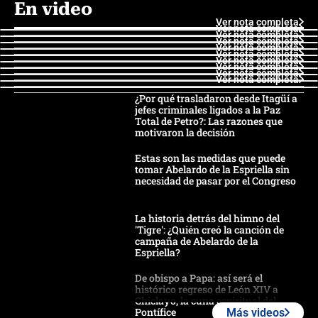
En video
Ver nota completa
Ver nota completa
Ver nota completa
Ver nota completa
Ver nota completa
Ver nota completa
Ver nota completa
Ver nota completa
Ver nota completa
Ver nota completa
¿Por qué trasladaron desde Itagüí a
jefes criminales ligados a la Paz
Total de Petro?: Las razones que
motivaron la decisión
Estas son las medidas que puede
tomar Abelardo de la Espriella sin
necesidad de pasar por el Congreso
La historia detrás del himno del
'Tigre': ¿Quién creó la canción de
campaña de Abelardo de la
Espriella?
De obispo a Papa: así será el
histórico regreso de León XIV a
Chiclayo, la cuna espiritual del
Pontífice
Más videos