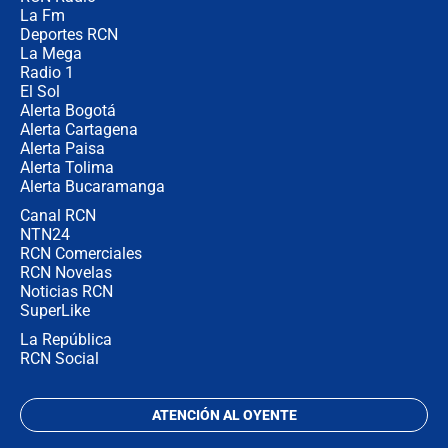
¿Cómo comprar dólares desde el
La Fm
celular? Requisitos, pasos y
recomendaciones
Deportes RCN
La Mega
Radio 1
El Sol
Alerta Bogotá
Alerta Cartagena
Alerta Paisa
Alerta Tolima
Alerta Bucaramanga
Canal RCN
NTN24
RCN Comerciales
RCN Novelas
Noticias RCN
SuperLike
La República
RCN Social
ATENCIÓN AL OYENTE