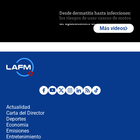
Desde dermatitis hasta infecciones:
los riesgos de usar cascos de motos
de aplicaciones de transporte
Más videos
¿Cómo comprar dólares desde el
celular? Requisitos, pasos y
recomendaciones
Las seis de las 6 con Juan Lozano |
jueves 6 de agosto de 2026
Posesión de Abelardo De La Espriella
en Cali: ¿qué pasará con los
congresistas del Pacto Histórico que
Actualidad
no asistirán?
Carta del Director
Álvaro Uribe asistirá a la posesión y
Deportes
crece el pulso por la elección del
Economía
contralor
Emisiones
Entretenimiento