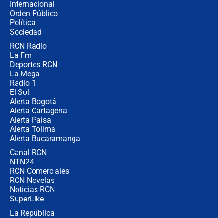
Internacional
🔴 EN VIVO | Noticiero La FM con
Orden Público
Juan Lozano - 6 de agosto de 2026
Política
Sociedad
RCN Radio
¿Por qué De la Espriella gobernará
La Fm
desde Barranquilla? Experto explica
la razón
Deportes RCN
La Mega
Radio 1
El Sol
Alerta Bogotá
Alerta Cartagena
Alerta Paisa
Alerta Tolima
Alerta Bucaramanga
Canal RCN
NTN24
RCN Comerciales
RCN Novelas
Noticias RCN
SuperLike
La República