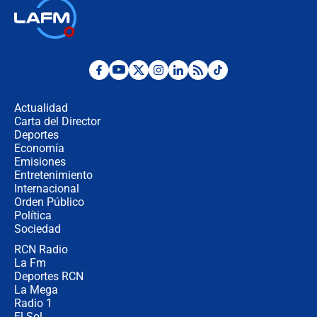
Ministro de Defensa no descarta el
uso de la UNDMO ante posibles
disturbios durante la posesión
"No hubo fraude ni posibilidad de
fraude": Auditoría respondió a
señalamientos de Petro sobre
Actualidad
elección de Abelardo de La Espriella
Carta del Director
Tras su posesión, presidente De la
Deportes
Espriella empieza gira por regiones
Economía
donde perdió
Emisiones
Entretenimiento
Internacional
Las seis de las 6 con Juan Lozano |
Orden Público
miércoles 5 de agosto de 2026
Política
Sociedad
RCN Radio
🔴 EN VIVO | Noticiero La FM con
La Fm
Juan Lozano - 5 de agosto de 2026
Deportes RCN
La Mega
Radio 1
El Sol