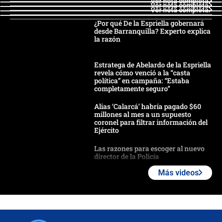
Ver nota completa
Ver nota completa
Ver nota completa
¿Por qué De la Espriella gobernará
desde Barranquilla? Experto explica
la razón
Estratega de Abelardo de la Espriella
revela cómo venció a la “casta
política” en campaña: “Estaba
completamente seguro”
Alias ‘Calarcá’ habría pagado $60
millones al mes a un supuesto
coronel para filtrar información del
Ejército
Las razones para escoger al nuevo
director de la Policía
Más videos
"Prohibir es la salida fácil": ¿Qué
futuro les espera a las cabalgatas en
Colombia?