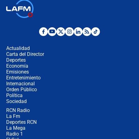
Así será la posesión de Abelardo de
la Espriella este 7 de agosto:
cronograma oficial y detalles clave
Desde dermatitis hasta infecciones:
los riesgos de usar cascos de motos
de aplicaciones de transporte
Actualidad
Carta del Director
¿Cómo comprar dólares desde el
Deportes
celular? Requisitos, pasos y
Economía
recomendaciones
Emisiones
Entretenimiento
Internacional
Las seis de las 6 con Juan Lozano |
Orden Público
jueves 6 de agosto de 2026
Política
Sociedad
RCN Radio
Posesión de Abelardo De La Espriella
La Fm
en Cali: ¿qué pasará con los
congresistas del Pacto Histórico que
Deportes RCN
no asistirán?
La Mega
Radio 1