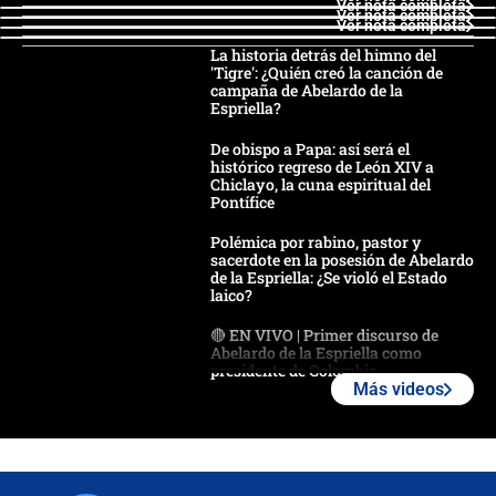
Ver nota completa
Ver nota completa
Ver nota completa
La historia detrás del himno del
'Tigre': ¿Quién creó la canción de
campaña de Abelardo de la
Espriella?
De obispo a Papa: así será el
histórico regreso de León XIV a
Chiclayo, la cuna espiritual del
Pontífice
Polémica por rabino, pastor y
sacerdote en la posesión de Abelardo
de la Espriella: ¿Se violó el Estado
laico?
🔴 EN VIVO | Primer discurso de
Abelardo de la Espriella como
presidente de Colombia
Más videos
¿La posesión de Abelardo De la
Espriella en Cali inicia la
descentralización en Colombia? Esto
respondió el alcalde Eder