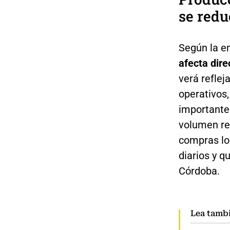
se redu
Según la e
afecta dir
verá reflej
operativos
importante 
volumen re
compras lo
diarios y q
Córdoba.
Lea tamb