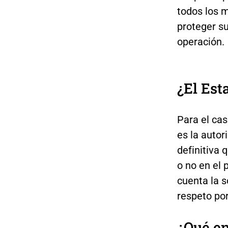
todos los m
proteger su
operación.
¿El Est
Para el ca
es la autor
definitiva 
o no en el 
cuenta la s
respeto po
¿Qué en