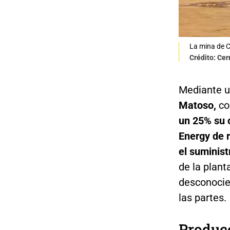
La mina de C
Crédito: Ce
Mediante u
Matoso,
co
un 25% su 
Energy de r
el suminis
de la plan
desconocie
las partes.
Producc