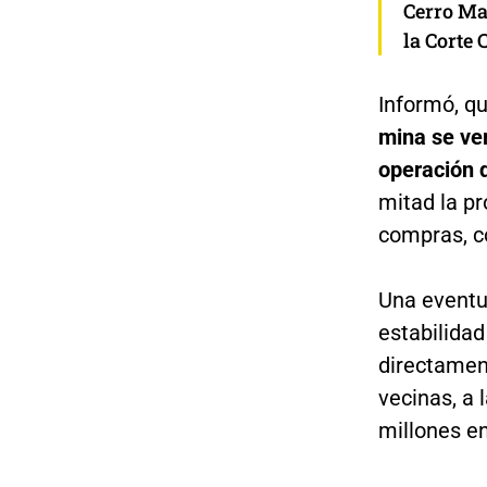
Cerro Mat
la Corte 
Informó, q
mina se ver
operación d
mitad la p
compras, co
Una eventua
estabilidad
directamen
vecinas, a
millones en