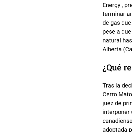
Energy , pr
terminar a
de gas que
pese a que
natural ha
Alberta (Ca
¿Qué re
Tras la dec
Cerro Matos
juez de pri
interponer 
canadiense
adoptada po