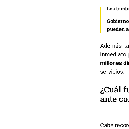
Lea tamb
Gobierno
pueden af
Además, ta
inmediato p
millones di
servicios.
¿Cuál f
ante co
Cabe recor