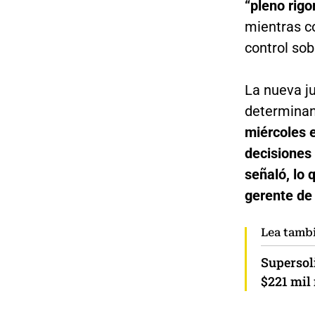
“pleno rigo
mientras co
control sob
La nueva j
determinant
miércoles e
decisiones 
señaló, lo 
gerente de
Lea tamb
Supersol
$221 mil