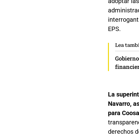
adoptar las
administrac
interrogant
EPS.
Lea tamb
Gobierno
financier
La superin
Navarro, a
para Coosa
transparenc
derechos de