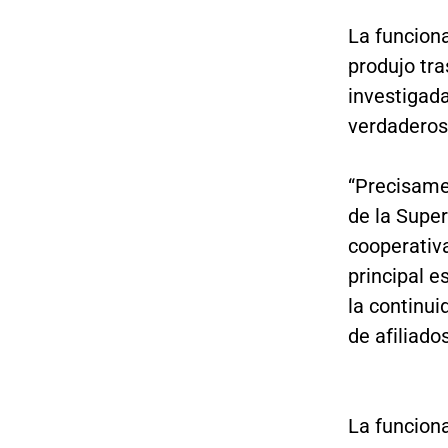
La funciona
produjo tra
investigad
verdaderos
“Precisamen
de la Super
cooperativa
principal e
la continui
de afiliados
La funciona