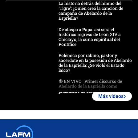
La historia detrás del himno del
'Tigre': ¿Quién creó la canción de
campaña de Abelardo de la
Espriella?
De obispo a Papa: así será el
histórico regreso de León XIV a
Chiclayo, la cuna espiritual del
Pontífice
Polémica por rabino, pastor y
sacerdote en la posesión de Abelardo
de la Espriella: ¿Se violó el Estado
laico?
🔴 EN VIVO | Primer discurso de
Abelardo de la Espriella como
presidente de Colombia
Más videos
¿La posesión de Abelardo De la
Espriella en Cali inicia la
descentralización en Colombia? Esto
respondió el alcalde Eder
Así será la posesión de Abelardo de