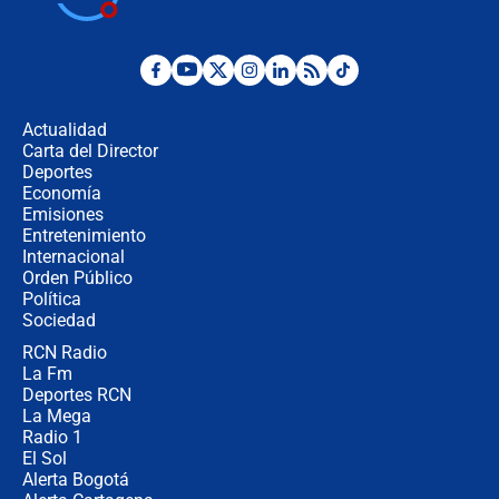
la Espriella este 7 de agosto:
cronograma oficial y detalles clave
Desde dermatitis hasta infecciones:
los riesgos de usar cascos de motos
de aplicaciones de transporte
Actualidad
Carta del Director
¿Cómo comprar dólares desde el
Deportes
celular? Requisitos, pasos y
Economía
recomendaciones
Emisiones
Entretenimiento
Internacional
Las seis de las 6 con Juan Lozano |
Orden Público
jueves 6 de agosto de 2026
Política
Sociedad
RCN Radio
Posesión de Abelardo De La Espriella
La Fm
en Cali: ¿qué pasará con los
congresistas del Pacto Histórico que
Deportes RCN
no asistirán?
La Mega
Radio 1
El Sol
Alerta Bogotá