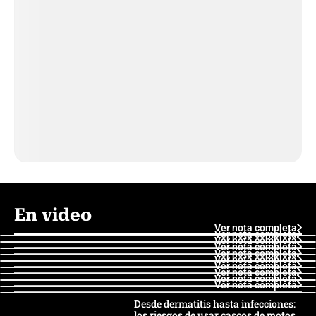
En video
Ver nota completa
Ver nota completa
Ver nota completa
Ver nota completa
Ver nota completa
Ver nota completa
Ver nota completa
Ver nota completa
Ver nota completa
Ver nota completa
Desde dermatitis hasta infecciones:
los riesgos de usar cascos de motos