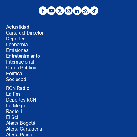
¿Por qué De la Espriella gobernará
desde Barranquilla? Experto explica
la razón
Actualidad
Carta del Director
Estratega de Abelardo de la Espriella
Deportes
revela cómo venció a la “casta
Economía
política” en campaña: “Estaba
Emisiones
completamente seguro”
Entretenimiento
Internacional
Alias ‘Calarcá’ habría pagado $60
Orden Público
millones al mes a un supuesto
Política
coronel para filtrar información del
Ejército
Sociedad
RCN Radio
Las razones para escoger al nuevo
La Fm
director de la Policía
Deportes RCN
La Mega
Radio 1
El Sol
Alerta Bogotá
Alerta Cartagena
Alerta Paisa