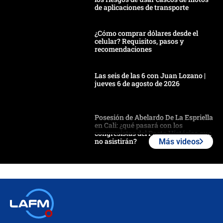
de aplicaciones de transporte
¿Cómo comprar dólares desde el
celular? Requisitos, pasos y
recomendaciones
Las seis de las 6 con Juan Lozano |
jueves 6 de agosto de 2026
Posesión de Abelardo De La Espriella
en Cali: ¿qué pasará con los
congresistas del Pacto Histórico que
no asistirán?
Más videos
Álvaro Uribe asistirá a la posesión y
crece el pulso por la elección del
contralor
🔴 EN VIVO | Noticiero La FM con
Juan Lozano - 6 de agosto de 2026