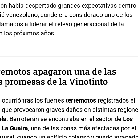
ión había despertado grandes expectativas dentro
ié venezolano, donde era considerado uno de los
lamados a liderar el relevo generacional de la
 los próximos años.
remotos apagaron una de las
 promesas de la Vinotinto
 ocurrió tras los fuertes
terremotos
registrados el
, que provocaron graves daños en distintas region
ela
. Berroterán se encontraba en el sector de
Los
n La Guaira
, una de las zonas más afectadas por el
tural, cuando un edificio colapsó y quedó atrapad