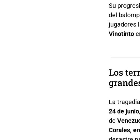
Su progres
del balomp
jugadores l
Vinotinto
en
Los ter
grandes
La tragedia
24 de junio
de
Venezu
Corales, e
desastre na