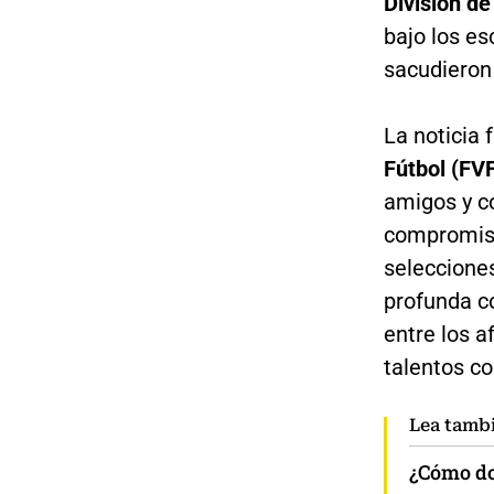
División d
bajo los e
sacudieron
La noticia 
Fútbol (FV
amigos y c
compromiso
seleccione
profunda c
entre los a
talentos co
Lea tamb
¿Cómo do