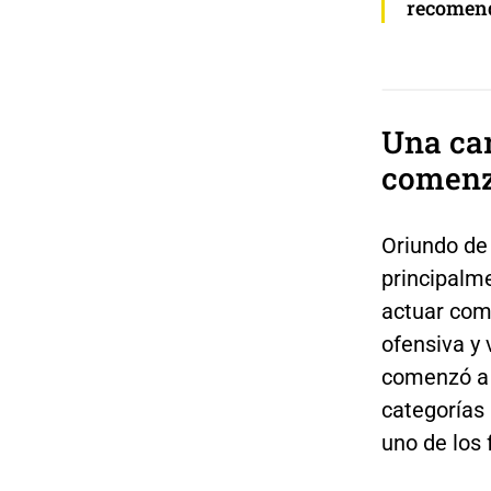
recomen
Una ca
comen
Oriundo d
principal
actuar com
ofensiva y
comenzó a 
categorías
uno de los