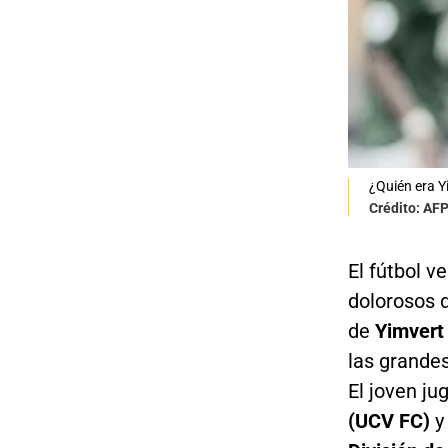
¿Quién era Y
Crédito: AF
El fútbol 
dolorosos d
de
Yimvert
las grande
El joven ju
(UCV FC)
y