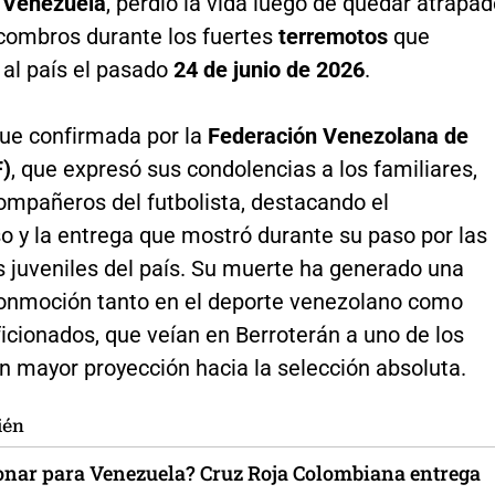
e Venezuela
, perdió la vida luego de quedar atrapa
scombros durante los fuertes
terremotos
que
 al país el pasado
24 de junio de 2026
.
fue confirmada por la
Federación Venezolana de
F)
, que expresó sus condolencias a los familiares,
ompañeros del futbolista, destacando el
 y la entrega que mostró durante su paso por las
s juveniles del país. Su muerte ha generado una
onmoción tanto en el deporte venezolano como
ficionados, que veían en Berroterán a uno de los
n mayor proyección hacia la selección absoluta.
ién
nar para Venezuela? Cruz Roja Colombiana entrega