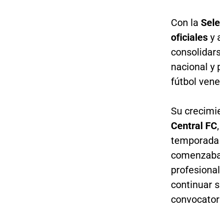
Con la
Sel
oficiales
y 
consolidars
nacional y 
fútbol ven
Su crecimie
Central FC
temporad
comenzaba 
profesiona
continuar s
convocatori