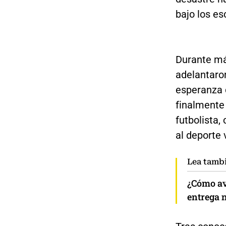
bajo los e
Durante m
adelantaro
esperanza 
finalmente 
futbolista
al deporte
Lea tamb
¿Cómo av
entrega 