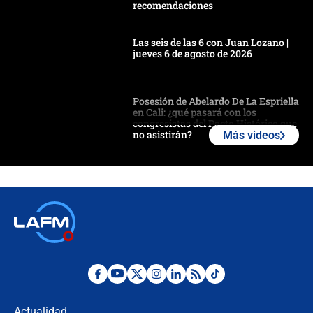
recomendaciones
Las seis de las 6 con Juan Lozano |
jueves 6 de agosto de 2026
Posesión de Abelardo De La Espriella
en Cali: ¿qué pasará con los
congresistas del Pacto Histórico que
no asistirán?
Más videos
Álvaro Uribe asistirá a la posesión y
crece el pulso por la elección del
contralor
🔴 EN VIVO | Noticiero La FM con
Juan Lozano - 6 de agosto de 2026
¿Por qué De la Espriella gobernará
desde Barranquilla? Experto explica
la razón
Actualidad