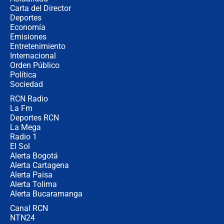
Carta del Director
Estratega de Abelardo de la Espriella
Deportes
revela cómo venció a la “casta
Economía
política” en campaña: “Estaba
Emisiones
completamente seguro”
Entretenimiento
Internacional
Alias ‘Calarcá’ habría pagado $60
Orden Público
millones al mes a un supuesto
Política
coronel para filtrar información del
Ejército
Sociedad
RCN Radio
Las razones para escoger al nuevo
La Fm
director de la Policía
Deportes RCN
La Mega
Radio 1
El Sol
Alerta Bogotá
Alerta Cartagena
Alerta Paisa
Alerta Tolima
Alerta Bucaramanga
Canal RCN
NTN24