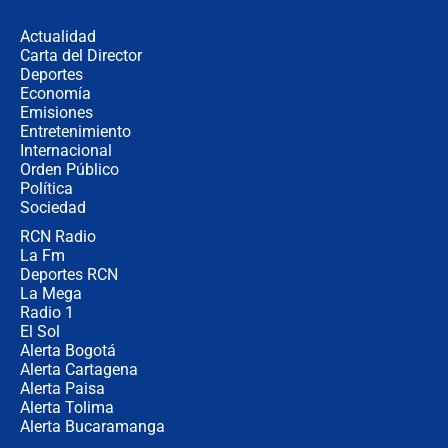
Espriella en Cali inicia la
descentralización en Colombia? Esto
Actualidad
respondió el alcalde Eder
Carta del Director
Así será la posesión de Abelardo de
Deportes
la Espriella este 7 de agosto:
Economía
cronograma oficial y detalles clave
Emisiones
Entretenimiento
Internacional
Desde dermatitis hasta infecciones:
Orden Público
los riesgos de usar cascos de motos
Política
de aplicaciones de transporte
Sociedad
RCN Radio
¿Cómo comprar dólares desde el
La Fm
celular? Requisitos, pasos y
recomendaciones
Deportes RCN
La Mega
Radio 1
El Sol
Alerta Bogotá
Alerta Cartagena
Alerta Paisa
Alerta Tolima
Alerta Bucaramanga