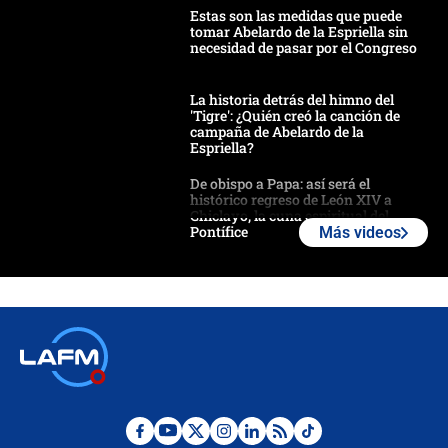
Estas son las medidas que puede
tomar Abelardo de la Espriella sin
necesidad de pasar por el Congreso
La historia detrás del himno del
'Tigre': ¿Quién creó la canción de
campaña de Abelardo de la
Espriella?
De obispo a Papa: así será el
histórico regreso de León XIV a
Chiclayo, la cuna espiritual del
Pontífice
Más videos
Polémica por rabino, pastor y
sacerdote en la posesión de Abelardo
de la Espriella: ¿Se violó el Estado
laico?
🔴 EN VIVO | Primer discurso de
Abelardo de la Espriella como
presidente de Colombia
¿La posesión de Abelardo De la