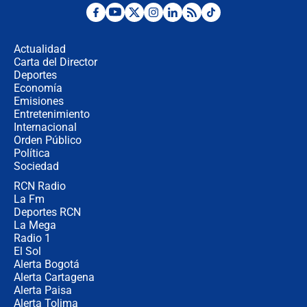
¿Por qué De la Espriella gobernará
desde Barranquilla? Experto explica
la razón
Actualidad
Carta del Director
Estratega de Abelardo de la Espriella
Deportes
revela cómo venció a la “casta
Economía
política” en campaña: “Estaba
Emisiones
completamente seguro”
Entretenimiento
Internacional
Alias ‘Calarcá’ habría pagado $60
Orden Público
millones al mes a un supuesto
Política
coronel para filtrar información del
Ejército
Sociedad
RCN Radio
Las razones para escoger al nuevo
La Fm
director de la Policía
Deportes RCN
La Mega
Radio 1
El Sol
Alerta Bogotá
Alerta Cartagena
Alerta Paisa
Alerta Tolima