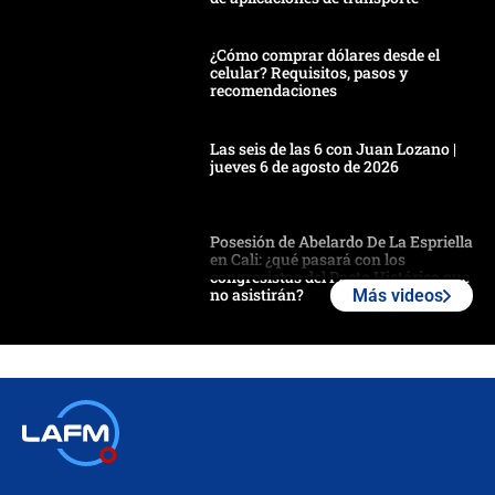
¿Cómo comprar dólares desde el
celular? Requisitos, pasos y
recomendaciones
Las seis de las 6 con Juan Lozano |
jueves 6 de agosto de 2026
Posesión de Abelardo De La Espriella
en Cali: ¿qué pasará con los
congresistas del Pacto Histórico que
no asistirán?
Más videos
Álvaro Uribe asistirá a la posesión y
crece el pulso por la elección del
contralor
🔴 EN VIVO | Noticiero La FM con
Juan Lozano - 6 de agosto de 2026