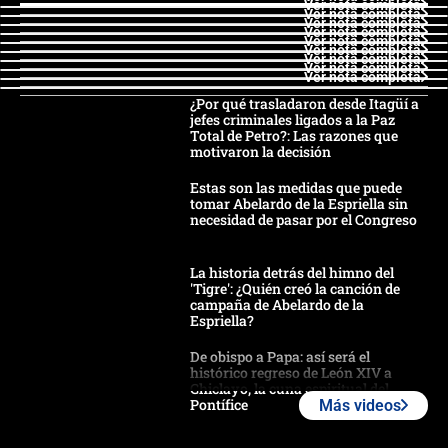
Ver nota completa
Ver nota completa
Ver nota completa
Ver nota completa
Ver nota completa
Ver nota completa
Ver nota completa
Ver nota completa
Ver nota completa
¿Por qué trasladaron desde Itagüí a
jefes criminales ligados a la Paz
Total de Petro?: Las razones que
motivaron la decisión
Estas son las medidas que puede
tomar Abelardo de la Espriella sin
necesidad de pasar por el Congreso
La historia detrás del himno del
'Tigre': ¿Quién creó la canción de
campaña de Abelardo de la
Espriella?
De obispo a Papa: así será el
histórico regreso de León XIV a
Chiclayo, la cuna espiritual del
Pontífice
Más videos
Polémica por rabino, pastor y