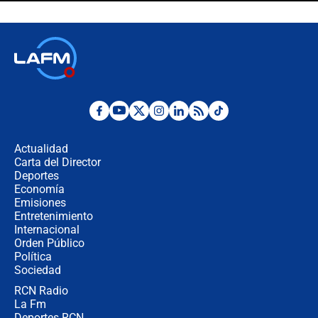
sacerdote en la posesión de Abelardo
de la Espriella: ¿Se violó el Estado
laico?
🔴 EN VIVO | Primer discurso de
Abelardo de la Espriella como
presidente de Colombia
¿La posesión de Abelardo De la
Espriella en Cali inicia la
descentralización en Colombia? Esto
Actualidad
respondió el alcalde Eder
Carta del Director
Así será la posesión de Abelardo de
Deportes
la Espriella este 7 de agosto:
Economía
cronograma oficial y detalles clave
Emisiones
Entretenimiento
Internacional
Desde dermatitis hasta infecciones:
Orden Público
los riesgos de usar cascos de motos
Política
de aplicaciones de transporte
Sociedad
RCN Radio
¿Cómo comprar dólares desde el
La Fm
celular? Requisitos, pasos y
recomendaciones
Deportes RCN