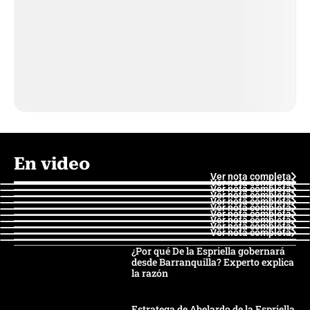
En video
Ver nota completa
Ver nota completa
Ver nota completa
Ver nota completa
Ver nota completa
Ver nota completa
Ver nota completa
Ver nota completa
Ver nota completa
Ver nota completa
¿Por qué De la Espriella gobernará
desde Barranquilla? Experto explica
la razón
Estratega de Abelardo de la Espriella