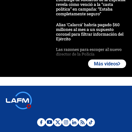
revela cómo venció a la “casta
política” en campaña: “Estaba
completamente seguro”
Alias ‘Calarcá’ habría pagado $60
millones al mes a un supuesto
coronel para filtrar información del
Ejército
Las razones para escoger al nuevo
director de la Policía
Más videos
"Prohibir es la salida fácil": ¿Qué
futuro les espera a las cabalgatas en
Colombia?
Ministro de Defensa no descarta el
uso de la UNDMO ante posibles
disturbios durante la posesión
"No hubo fraude ni posibilidad de
fraude": Auditoría respondió a