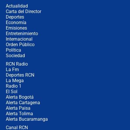
señalamientos de Petro sobre
Actualidad
elección de Abelardo de La Espriella
Carta del Director
Tras su posesión, presidente De la
Deportes
Espriella empieza gira por regiones
Economía
donde perdió
Emisiones
Entretenimiento
Internacional
Las seis de las 6 con Juan Lozano |
Orden Público
miércoles 5 de agosto de 2026
Política
Sociedad
RCN Radio
🔴 EN VIVO | Noticiero La FM con
La Fm
Juan Lozano - 5 de agosto de 2026
Deportes RCN
La Mega
Radio 1
El Sol
Alerta Bogotá
Alerta Cartagena
Alerta Paisa
Alerta Tolima
Alerta Bucaramanga
Canal RCN