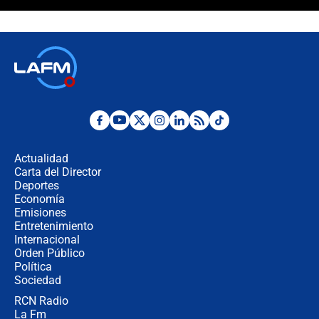
Las razones para escoger al nuevo
director de la Policía
"Prohibir es la salida fácil": ¿Qué
futuro les espera a las cabalgatas en
Colombia?
Ministro de Defensa no descarta el
uso de la UNDMO ante posibles
disturbios durante la posesión
Actualidad
Carta del Director
"No hubo fraude ni posibilidad de
Deportes
fraude": Auditoría respondió a
Economía
señalamientos de Petro sobre
Emisiones
elección de Abelardo de La Espriella
Entretenimiento
Internacional
Tras su posesión, presidente De la
Orden Público
Espriella empieza gira por regiones
Política
donde perdió
Sociedad
RCN Radio
Las seis de las 6 con Juan Lozano |
La Fm
miércoles 5 de agosto de 2026