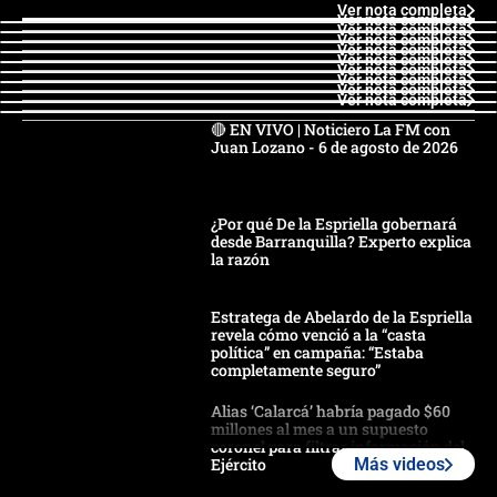
Ver nota completa
Ver nota completa
Ver nota completa
Ver nota completa
Ver nota completa
Ver nota completa
Ver nota completa
Ver nota completa
Ver nota completa
Ver nota completa
🔴 EN VIVO | Noticiero La FM con
Juan Lozano - 6 de agosto de 2026
¿Por qué De la Espriella gobernará
desde Barranquilla? Experto explica
la razón
Estratega de Abelardo de la Espriella
revela cómo venció a la “casta
política” en campaña: “Estaba
completamente seguro”
Alias ‘Calarcá’ habría pagado $60
millones al mes a un supuesto
coronel para filtrar información del
Ejército
Más videos