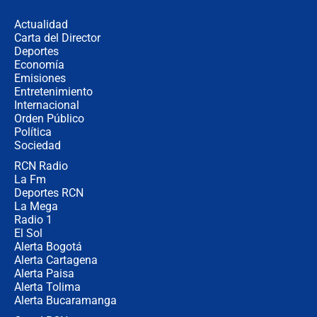
los riesgos de usar cascos de motos
de aplicaciones de transporte
Actualidad
Carta del Director
¿Cómo comprar dólares desde el
Deportes
celular? Requisitos, pasos y
Economía
recomendaciones
Emisiones
Entretenimiento
Internacional
Las seis de las 6 con Juan Lozano |
Orden Público
jueves 6 de agosto de 2026
Política
Sociedad
RCN Radio
Posesión de Abelardo De La Espriella
La Fm
en Cali: ¿qué pasará con los
congresistas del Pacto Histórico que
Deportes RCN
no asistirán?
La Mega
Radio 1
El Sol
Alerta Bogotá
Alerta Cartagena
Alerta Paisa
Alerta Tolima
Alerta Bucaramanga