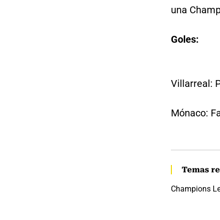
una Champio
Goles:
Villarreal: 
Mónaco: Fab
Temas re
Champions L