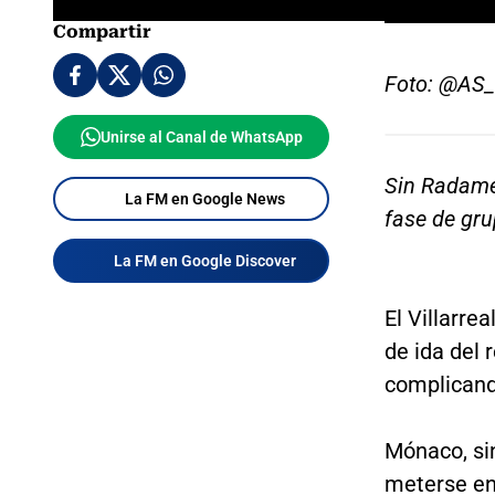
Compartir
Foto: @AS
Unirse al Canal de WhatsApp
Sin Radamel
La FM en Google News
fase de gru
La FM en Google Discover
El Villarre
de ida del
complicand
Mónaco, si
meterse en 