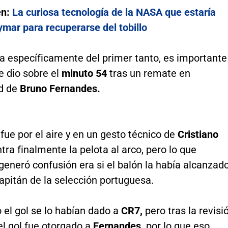
én:
La curiosa tecnología de la NASA que estaría
mar para recuperarse del tobillo
a específicamente del primer tanto, es importante
e dio sobre el
minuto 54
tras un remate en
d de
Bruno Fernandes.
 fue por el aire y en un gesto técnico de
Cristiano
ntra finalmente la pelota al arco, pero lo que
eneró confusión era si el balón la había alcanzad
capitán de la selección portuguesa.
o el gol se lo habían dado a
CR7,
pero tras la revisi
 el gol fue otorgado a
Fernandes,
por lo que eso