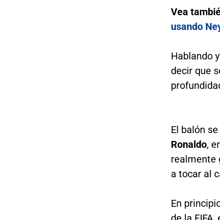
Vea tambi
usando Ney
Hablando y
decir que s
profundida
El balón se
Ronaldo
, e
realmente g
a tocar al 
En principi
de la FIFA,