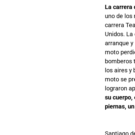
La carrera
uno de los 
carrera Te
Unidos. La
arranque y 
moto perdió
bomberos te
los aires y
moto se pr
lograron a
su cuerpo, 
piernas, un
Santiago d