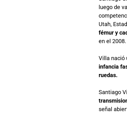
luego de va
competenci
Utah, Estad
fémur y ca
en el 2008.
Villa naci
infancia fa
ruedas.
Santiago V
transmisi
señal abie