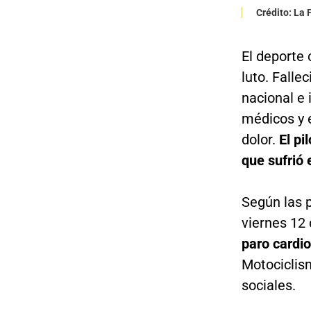
Crédito: La
El deporte
luto. Falle
nacional e
médicos y 
dolor.
El pi
que sufrió 
Según las p
viernes 12 
paro cardio
Motociclism
sociales.