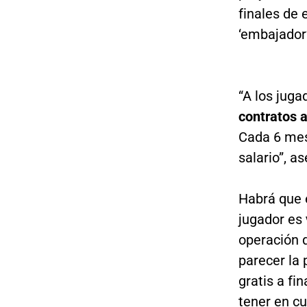
finales de 
‘embajador’
“A los juga
contratos a
Cada 6 mes
salario”, 
Habrá que e
jugador es
operación q
parecer la 
gratis a fi
tener en cu