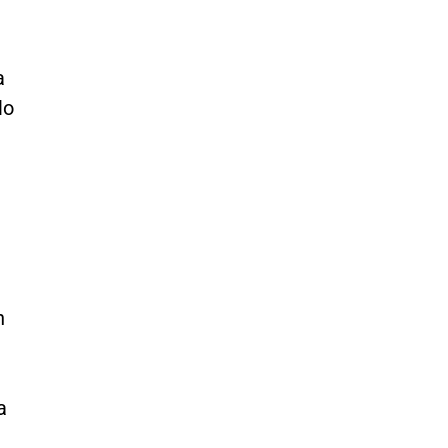
a
lo
n
n
a