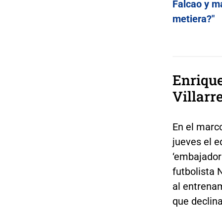
Falcao y má
metiera?"
Enriqu
Villarr
En el marc
jueves el e
‘embajadora
futbolista 
al entrena
que declin