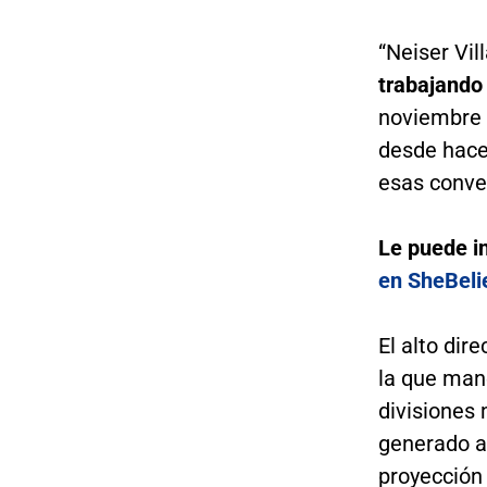
“Neiser Vil
trabajando
noviembre 
desde hace
esas conve
Le puede i
en SheBeli
El alto dir
la que mane
divisiones 
generado a
proyección 