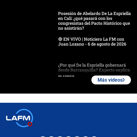
Posesión de Abelardo De La Espriella
en Cali: ¿qué pasará con los
congresistas del Pacto Histórico que
no asistirán?
🔴 EN VIVO | Noticiero La FM con
Juan Lozano - 6 de agosto de 2026
¿Por qué De la Espriella gobernará
desde Barranquilla? Experto explica
la razón
Más videos
Estratega de Abelardo de la Espriella
revela cómo venció a la “casta
política” en campaña: “Estaba
completamente seguro”
Alias ‘Calarcá’ habría pagado $60
millones al mes a un supuesto
coronel para filtrar información del
Ejército