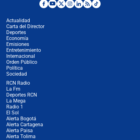
Las razones para escoger al nuevo
director de la Policía
Actualidad
Carta del Director
"Prohibir es la salida fácil": ¿Qué
Deportes
futuro les espera a las cabalgatas en
Economía
Colombia?
Emisiones
Entretenimiento
Internacional
Ministro de Defensa no descarta el
Orden Público
uso de la UNDMO ante posibles
Política
disturbios durante la posesión
Sociedad
RCN Radio
"No hubo fraude ni posibilidad de
La Fm
fraude": Auditoría respondió a
señalamientos de Petro sobre
Deportes RCN
elección de Abelardo de La Espriella
La Mega
Radio 1
El Sol
Alerta Bogotá
Alerta Cartagena
Alerta Paisa
Alerta Tolima