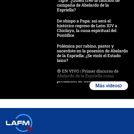
'Tigre': ¿Quién creó la canción de
campaña de Abelardo de la
Espriella?
De obispo a Papa: así será el
histórico regreso de León XIV a
Chiclayo, la cuna espiritual del
Pontífice
Polémica por rabino, pastor y
sacerdote en la posesión de Abelardo
de la Espriella: ¿Se violó el Estado
laico?
🔴 EN VIVO | Primer discurso de
Abelardo de la Espriella como
presidente de Colombia
Más videos
¿La posesión de Abelardo De la
Espriella en Cali inicia la
descentralización en Colombia? Esto
respondió el alcalde Eder
Así será la posesión de Abelardo de
la Espriella este 7 de agosto:
cronograma oficial y detalles clave