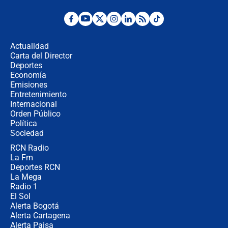
Desde dermatitis hasta infecciones:
los riesgos de usar cascos de motos
de aplicaciones de transporte
Actualidad
Carta del Director
¿Cómo comprar dólares desde el
Deportes
celular? Requisitos, pasos y
Economía
recomendaciones
Emisiones
Entretenimiento
Internacional
Las seis de las 6 con Juan Lozano |
Orden Público
jueves 6 de agosto de 2026
Política
Sociedad
RCN Radio
Posesión de Abelardo De La Espriella
La Fm
en Cali: ¿qué pasará con los
congresistas del Pacto Histórico que
Deportes RCN
no asistirán?
La Mega
Radio 1
El Sol
Alerta Bogotá
Alerta Cartagena
Alerta Paisa