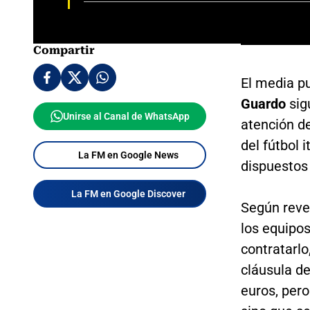
Compartir
El media p
Guardo
sig
Unirse al Canal de WhatsApp
atención de
del fútbol 
La FM en Google News
dispuestos 
La FM en Google Discover
Según reve
los equipos
contratarlo
cláusula de
euros, per