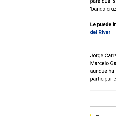
para que "s
'banda cruz
Le puede i
del River
Jorge Carra
Marcelo Gal
aunque ha 
participar 