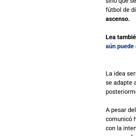
sino que se
fútbol de d
ascenso.
Lea tambi
aún puede 
La idea ser
se adapte a
posteriorme
A pesar del
comunicó ha
con la int