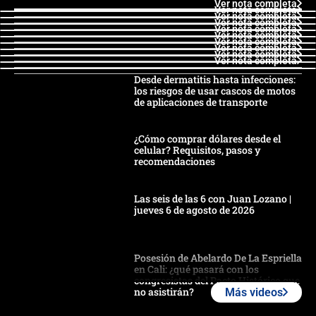
Ver nota completa
Ver nota completa
Ver nota completa
Ver nota completa
Ver nota completa
Ver nota completa
Ver nota completa
Ver nota completa
Ver nota completa
Ver nota completa
Desde dermatitis hasta infecciones:
los riesgos de usar cascos de motos
de aplicaciones de transporte
¿Cómo comprar dólares desde el
celular? Requisitos, pasos y
recomendaciones
Las seis de las 6 con Juan Lozano |
jueves 6 de agosto de 2026
Posesión de Abelardo De La Espriella
en Cali: ¿qué pasará con los
congresistas del Pacto Histórico que
no asistirán?
Más videos