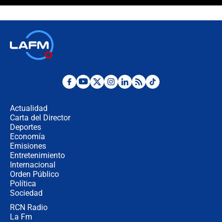
Álvaro Uribe asistirá a la posesión y
crece el pulso por la elección del
contralor
🔴 EN VIVO | Noticiero La FM con
Juan Lozano - 6 de agosto de 2026
¿Por qué De la Espriella gobernará
desde Barranquilla? Experto explica
la razón
Actualidad
Carta del Director
Estratega de Abelardo de la Espriella
Deportes
revela cómo venció a la “casta
Economía
política” en campaña: “Estaba
Emisiones
completamente seguro”
Entretenimiento
Internacional
Alias ‘Calarcá’ habría pagado $60
Orden Público
millones al mes a un supuesto
Política
coronel para filtrar información del
Ejército
Sociedad
RCN Radio
Las razones para escoger al nuevo
La Fm
director de la Policía