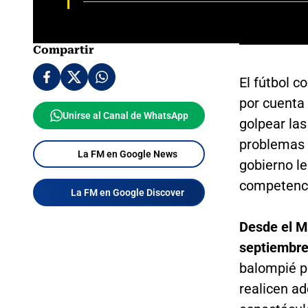
Compartir
El fútbol 
por cuenta 
Unirse al Canal de WhatsApp
golpear las
problemas f
La FM en Google News
gobierno l
competencia
La FM en Google Discover
Desde el M
septiembr
balompié p
realicen a