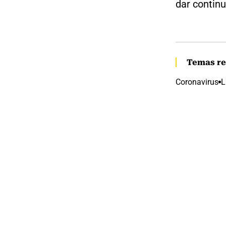
dar continu
Temas re
Coronavirus
L