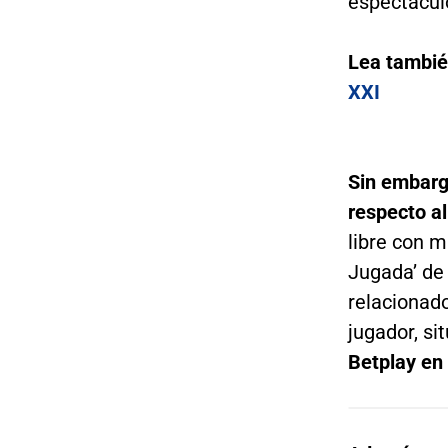
espectácul
Lea tambi
XXI
Sin embarg
respecto al
libre con m
Jugada’ de
relacionad
jugador, si
Betplay en 