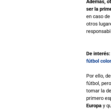
Además, ot
ser la prim
en caso de 
otros lugar
responsabil
De interés
fútbol col
Por ello, d
fútbol, per
tomar la de
primero es
Europa
y qu