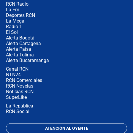
RCN Radio
¿Por qué De la Espriella gobernará
La Fm
desde Barranquilla? Experto explica
la razón
Deportes RCN
La Mega
Radio 1
El Sol
Alerta Bogotá
Alerta Cartagena
Alerta Paisa
Alerta Tolima
Alerta Bucaramanga
Canal RCN
NTN24
RCN Comerciales
RCN Novelas
Noticias RCN
SuperLike
La República
RCN Social
ATENCIÓN AL OYENTE