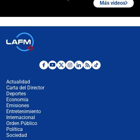
Más videos
¿Cómo comprar dólares desde el
celular? Requisitos, pasos y
recomendaciones
Las seis de las 6 con Juan Lozano |
jueves 6 de agosto de 2026
Posesión de Abelardo De La Espriella
en Cali: ¿qué pasará con los
congresistas del Pacto Histórico que
Actualidad
no asistirán?
Carta del Director
Álvaro Uribe asistirá a la posesión y
Deportes
crece el pulso por la elección del
Economía
contralor
Emisiones
Entretenimiento
Internacional
🔴 EN VIVO | Noticiero La FM con
Orden Público
Juan Lozano - 6 de agosto de 2026
Política
Sociedad