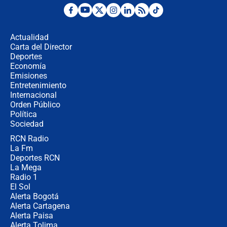
Desde dermatitis hasta infecciones:
los riesgos de usar cascos de motos
de aplicaciones de transporte
Actualidad
Carta del Director
¿Cómo comprar dólares desde el
Deportes
celular? Requisitos, pasos y
Economía
recomendaciones
Emisiones
Entretenimiento
Internacional
Las seis de las 6 con Juan Lozano |
Orden Público
jueves 6 de agosto de 2026
Política
Sociedad
RCN Radio
Posesión de Abelardo De La Espriella
La Fm
en Cali: ¿qué pasará con los
congresistas del Pacto Histórico que
Deportes RCN
no asistirán?
La Mega
Radio 1
El Sol
Alerta Bogotá
Alerta Cartagena
Alerta Paisa
Alerta Tolima