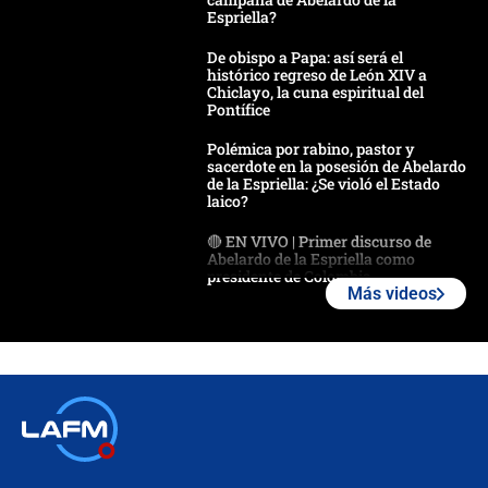
Espriella?
De obispo a Papa: así será el
histórico regreso de León XIV a
Chiclayo, la cuna espiritual del
Pontífice
Polémica por rabino, pastor y
sacerdote en la posesión de Abelardo
de la Espriella: ¿Se violó el Estado
laico?
🔴 EN VIVO | Primer discurso de
Abelardo de la Espriella como
presidente de Colombia
Más videos
¿La posesión de Abelardo De la
Espriella en Cali inicia la
descentralización en Colombia? Esto
respondió el alcalde Eder
Así será la posesión de Abelardo de
la Espriella este 7 de agosto:
cronograma oficial y detalles clave