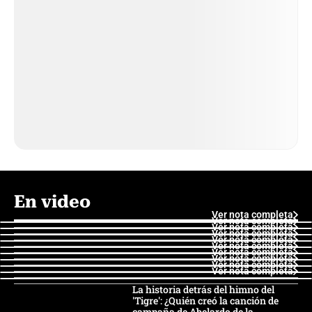
En video
Ver nota completa
Ver nota completa
Ver nota completa
Ver nota completa
Ver nota completa
Ver nota completa
Ver nota completa
Ver nota completa
Ver nota completa
Ver nota completa
La historia detrás del himno del
'Tigre': ¿Quién creó la canción de
campaña de Abelardo de la