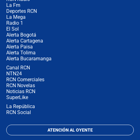
Posesión de Abelardo De La Espriella
La Fm
en Cali: ¿qué pasará con los
congresistas del Pacto Histórico que
Deportes RCN
no asistirán?
La Mega
Radio 1
El Sol
Alerta Bogotá
Alerta Cartagena
Alerta Paisa
Alerta Tolima
Alerta Bucaramanga
Canal RCN
NTN24
RCN Comerciales
RCN Novelas
Noticias RCN
SuperLike
La República
RCN Social
ATENCIÓN AL OYENTE