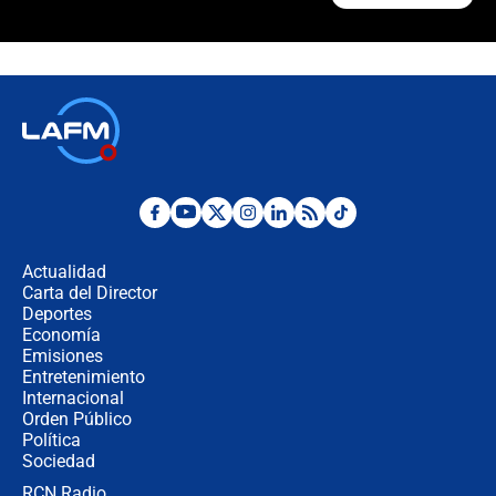
¿La posesión de Abelardo De la
Espriella en Cali inicia la
descentralización en Colombia? Esto
respondió el alcalde Eder
Así será la posesión de Abelardo de
la Espriella este 7 de agosto:
cronograma oficial y detalles clave
Desde dermatitis hasta infecciones:
los riesgos de usar cascos de motos
de aplicaciones de transporte
Actualidad
Carta del Director
¿Cómo comprar dólares desde el
Deportes
celular? Requisitos, pasos y
Economía
recomendaciones
Emisiones
Entretenimiento
Internacional
Las seis de las 6 con Juan Lozano |
Orden Público
jueves 6 de agosto de 2026
Política
Sociedad
RCN Radio