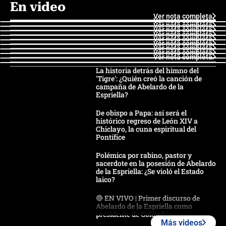
En video
Ver nota completa
Ver nota completa
Ver nota completa
Ver nota completa
Ver nota completa
Ver nota completa
Ver nota completa
Ver nota completa
Ver nota completa
Ver nota completa
La historia detrás del himno del
'Tigre': ¿Quién creó la canción de
campaña de Abelardo de la
Espriella?
De obispo a Papa: así será el
histórico regreso de León XIV a
Chiclayo, la cuna espiritual del
Pontífice
Polémica por rabino, pastor y
sacerdote en la posesión de Abelardo
de la Espriella: ¿Se violó el Estado
laico?
🔴 EN VIVO | Primer discurso de
Abelardo de la Espriella como
presidente de Colombia
Más videos