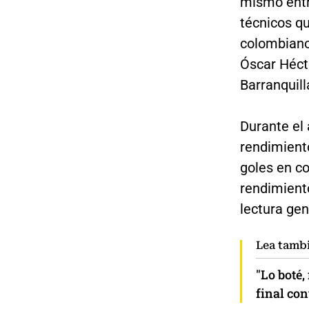
mismo entr
técnicos q
colombiano
Óscar Hécto
Barranquill
Durante el 
rendimiento
goles en co
rendimiento
lectura ge
Lea tamb
"Lo boté,
final con