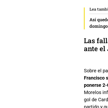
Lea tamb
Así quedó
domingo 
Las fal
ante el
Sobre el pa
Francisco s
ponerse 2-
Morelos inf
gol de Card
partido y q