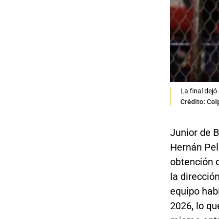
La final dej
Crédito: Co
Junior de B
Hernán Pelá
obtención d
la direcció
equipo habí
2026, lo q