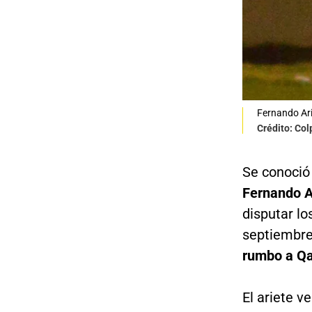
Fernando Ari
Crédito: Co
Se conoció 
Fernando A
disputar l
septiembre,
rumbo a Qa
El ariete v