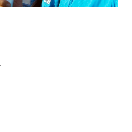
1
e
.