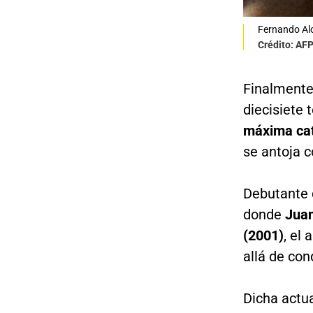
Fernando Alo
Crédito: AF
Finalmente
diecisiete 
máxima cat
se antoja c
Debutante 
donde
Jua
(2001)
, el
allá de con
Dicha actua