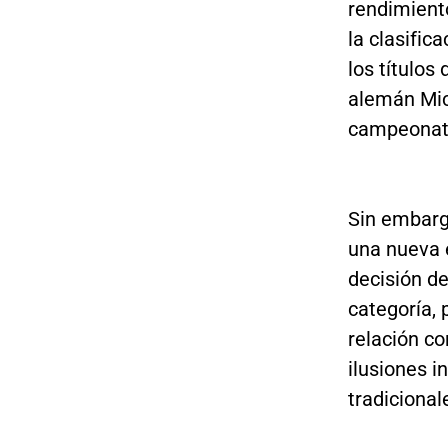
rendimiento
la clasific
los títulos
alemán Mic
campeonato
Sin embarg
una nueva 
decisión d
categoría, 
relación c
ilusiones i
tradicional