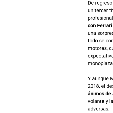
De regreso 
un tercer t
profesional
con Ferrar
una sorpres
todo se co
motores, c
expectativa
monoplaza 
Y aunque M
2018, el de
ánimos de 
volante y 
adversas.