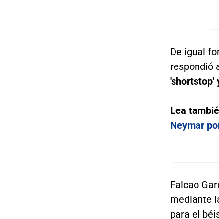
De igual f
respondió 
'shortstop'
Lea tambi
Neymar por
Falcao Gar
mediante la
para el béi