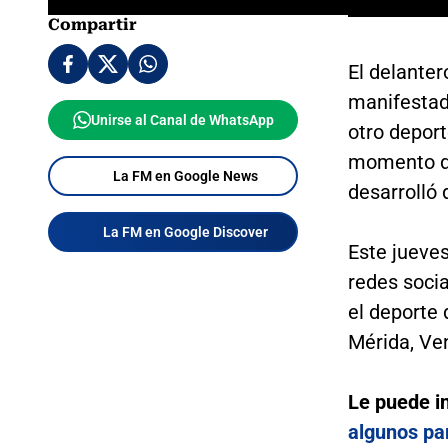
Compartir
El delante
manifestad
Unirse al Canal de WhatsApp
otro deport
momento de 
La FM en Google News
desarrolló 
La FM en Google Discover
Este jueves
redes socia
el deporte 
Mérida, Ve
Le puede i
algunos par