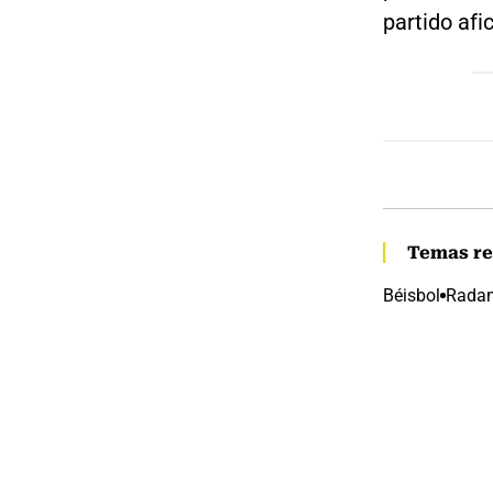
partido afi
Temas re
Béisbol
Radam