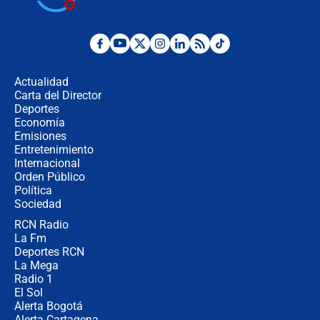
Posesión de Abelardo De La Espriella
en Cali: ¿qué pasará con los
congresistas del Pacto Histórico que
Actualidad
no asistirán?
Carta del Director
Álvaro Uribe asistirá a la posesión y
Deportes
crece el pulso por la elección del
Economía
contralor
Emisiones
Entretenimiento
Internacional
🔴 EN VIVO | Noticiero La FM con
Orden Público
Juan Lozano - 6 de agosto de 2026
Política
Sociedad
RCN Radio
¿Por qué De la Espriella gobernará
La Fm
desde Barranquilla? Experto explica
la razón
Deportes RCN
La Mega
Radio 1
El Sol
Alerta Bogotá
Alerta Cartagena