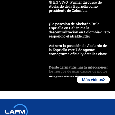
🔴 EN VIVO | Primer discurso de
Abelardo de la Espriella como
presidente de Colombia
¿La posesión de Abelardo De la
Espriella en Cali inicia la
descentralización en Colombia? Esto
respondió el alcalde Eder
Así será la posesión de Abelardo de
la Espriella este 7 de agosto:
cronograma oficial y detalles clave
Desde dermatitis hasta infecciones:
los riesgos de usar cascos de motos
de aplicaciones de transporte
Más videos
¿Cómo comprar dólares desde el
celular? Requisitos, pasos y
recomendaciones
Las seis de las 6 con Juan Lozano |
jueves 6 de agosto de 2026