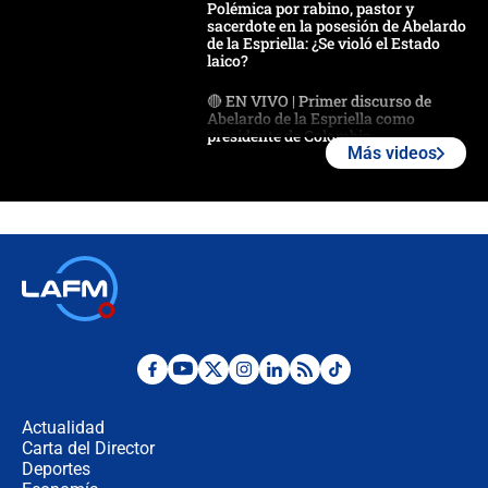
Polémica por rabino, pastor y
sacerdote en la posesión de Abelardo
de la Espriella: ¿Se violó el Estado
laico?
🔴 EN VIVO | Primer discurso de
Abelardo de la Espriella como
presidente de Colombia
Más videos
¿La posesión de Abelardo De la
Espriella en Cali inicia la
descentralización en Colombia? Esto
respondió el alcalde Eder
Así será la posesión de Abelardo de
la Espriella este 7 de agosto:
cronograma oficial y detalles clave
Desde dermatitis hasta infecciones:
los riesgos de usar cascos de motos
de aplicaciones de transporte
Actualidad
Carta del Director
¿Cómo comprar dólares desde el
Deportes
celular? Requisitos, pasos y