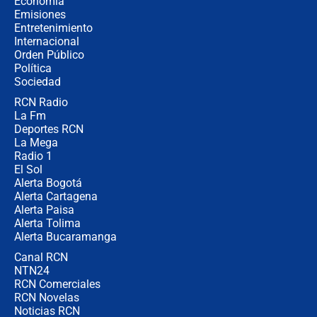
Economía
recomendaciones
Emisiones
Entretenimiento
Internacional
Las seis de las 6 con Juan Lozano |
Orden Público
jueves 6 de agosto de 2026
Política
Sociedad
RCN Radio
Posesión de Abelardo De La Espriella
La Fm
en Cali: ¿qué pasará con los
congresistas del Pacto Histórico que
Deportes RCN
no asistirán?
La Mega
Radio 1
El Sol
Alerta Bogotá
Alerta Cartagena
Alerta Paisa
Alerta Tolima
Alerta Bucaramanga
Canal RCN
NTN24
RCN Comerciales
RCN Novelas
Noticias RCN