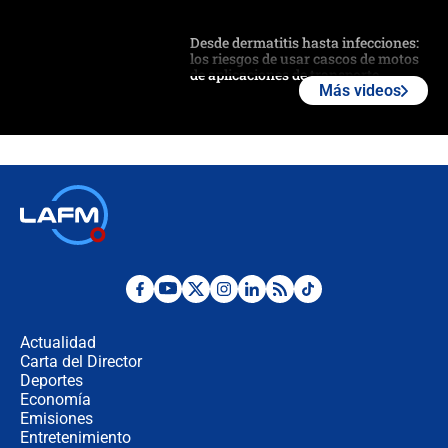
Desde dermatitis hasta infecciones:
los riesgos de usar cascos de motos
de aplicaciones de transporte
Más videos
¿Cómo comprar dólares desde el
celular? Requisitos, pasos y
recomendaciones
Las seis de las 6 con Juan Lozano |
jueves 6 de agosto de 2026
Posesión de Abelardo De La Espriella
en Cali: ¿qué pasará con los
congresistas del Pacto Histórico que
Actualidad
no asistirán?
Carta del Director
Álvaro Uribe asistirá a la posesión y
Deportes
crece el pulso por la elección del
Economía
contralor
Emisiones
Entretenimiento