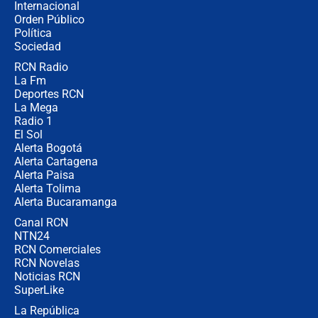
Internacional
🔴 EN VIVO | Noticiero La FM con
Orden Público
Juan Lozano - 6 de agosto de 2026
Política
Sociedad
RCN Radio
¿Por qué De la Espriella gobernará
La Fm
desde Barranquilla? Experto explica
la razón
Deportes RCN
La Mega
Radio 1
El Sol
Alerta Bogotá
Alerta Cartagena
Alerta Paisa
Alerta Tolima
Alerta Bucaramanga
Canal RCN
NTN24
RCN Comerciales
RCN Novelas
Noticias RCN
SuperLike
La República