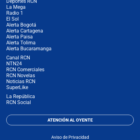
congresistas del Pacto Histórico que
Deportes RCN
no asistirán?
La Mega
Radio 1
El Sol
Alerta Bogotá
Alerta Cartagena
Alerta Paisa
Alerta Tolima
Alerta Bucaramanga
Canal RCN
NTN24
RCN Comerciales
RCN Novelas
Noticias RCN
SuperLike
La República
RCN Social
ATENCIÓN AL OYENTE
Aviso de Privacidad