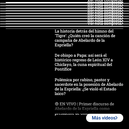
Ver nota completa
Ver nota completa
Ver nota completa
Ver nota completa
Ver nota completa
Ver nota completa
Ver nota completa
Ver nota completa
Ver nota completa
La historia detrás del himno del
'Tigre': ¿Quién creó la canción de
campaña de Abelardo de la
Espriella?
De obispo a Papa: así será el
histórico regreso de León XIV a
Chiclayo, la cuna espiritual del
Pontífice
Polémica por rabino, pastor y
sacerdote en la posesión de Abelardo
de la Espriella: ¿Se violó el Estado
laico?
🔴 EN VIVO | Primer discurso de
Abelardo de la Espriella como
presidente de Colombia
Más videos
¿La posesión de Abelardo De la