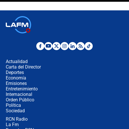
Espriella en Cali inicia la
descentralización en Colombia? Esto
respondió el alcalde Eder
Así será la posesión de Abelardo de
la Espriella este 7 de agosto:
cronograma oficial y detalles clave
Desde dermatitis hasta infecciones:
los riesgos de usar cascos de motos
de aplicaciones de transporte
Actualidad
Carta del Director
¿Cómo comprar dólares desde el
Deportes
celular? Requisitos, pasos y
Economía
recomendaciones
Emisiones
Entretenimiento
Internacional
Las seis de las 6 con Juan Lozano |
Orden Público
jueves 6 de agosto de 2026
Política
Sociedad
RCN Radio
Posesión de Abelardo De La Espriella
La Fm
en Cali: ¿qué pasará con los