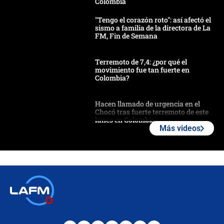
Colombia
"Tengo el corazón roto": así afectó el
sismo a familia de la directora de La
FM, Fin de Semana
Terremoto de 7,4: ¿por qué el
movimiento fue tan fuerte en
Colombia?
Hacen llamado de urgencia en el
Chocó tras fuerte terremoto de este
lunes en Colombia
Más videos
Estas fueron las medidas que activó
la UNGRD tras el fuerte terremoto de
7,4 hoy en Colombia
Terremoto en Cali: colapsó edificio
de tres pisos y rescataron a una
niña entre los escombros