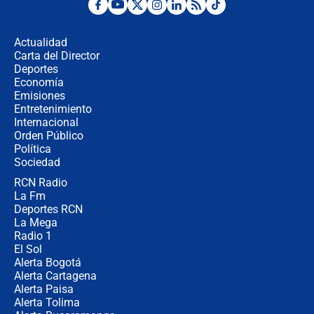
Fuerte temblor en Colombia hoy:
evacúan edificios y reportan daños
en Pereira, Armenia y Medellín
Actualidad
Carta del Director
Fuerte terremoto en Colombia se
Deportes
registró hoy 10 de agosto; sacudida
Economía
se sintió en varias ciudades
Emisiones
Entretenimiento
Internacional
🔴 EN VIVO | Noticiero La FM con
Orden Público
Juan Lozano - 10 de agosto de 2026
Política
Sociedad
RCN Radio
¿Por qué trasladaron desde Itagüí a
La Fm
jefes criminales ligados a la Paz
Total de Petro?: Las razones que
Deportes RCN
motivaron la decisión
La Mega
Radio 1
El Sol
Alerta Bogotá
Alerta Cartagena
Alerta Paisa
Alerta Tolima