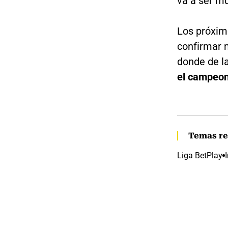
va a ser muy
Los próxim
confirmar 
donde de l
el campeon
Temas re
Liga BetPlay