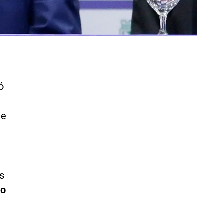
ó
te
s
no