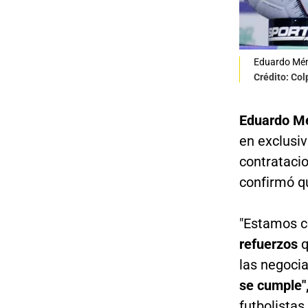
Eduardo Ménd
Crédito: Co
Eduardo M
en exclusiv
contratacio
confirmó qu
"Estamos 
refuerzos
q
las negoci
se cumple"
futbolista