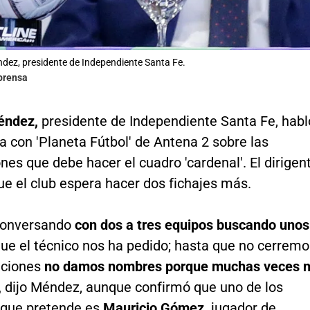
ez, presidente de Independiente Santa Fe.
lprensa
éndez,
presidente de Independiente Santa Fe, habl
a con 'Planeta Fútbol' de Antena 2 sobre las
nes que debe hacer el cuadro 'cardenal'. El dirigen
e el club espera hacer dos fichajes más.
conversando
con dos a tres equipos buscando unos
ue el técnico nos ha pedido; hasta que no cerremo
aciones
no damos nombres porque muchas veces 
,
dijo Méndez, aunque confirmó que uno de los
s que pretende es
Mauricio Gómez,
jugador de