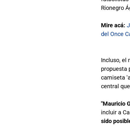
Rionegro Á
Mire acá:
J
del Once C
Incluso, e
propuesta p
camiseta 'a
central que
"Mauricio 
incluir a C
sido posibl