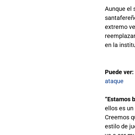
Aunque el 
santafereño
extremo v
reemplaza
en la instit
Puede ver
ataque
“Estamos b
ellos es un
Creemos qu
estilo de j