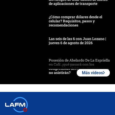
de aplicaciones de transporte
¿Cómo comprar dólares desde el
celular? Requisitos, pasos y
recomendaciones
Las seis de las 6 con Juan Lozano |
jueves 6 de agosto de 2026
Posesión de Abelardo De La Espriella
en Cali: ¿qué pasará con los
congresistas del Pacto Histórico que
no asistirán?
Más videos
Álvaro Uribe asistirá a la posesión y
crece el pulso por la elección del
contralor
🔴 EN VIVO | Noticiero La FM con
Juan Lozano - 6 de agosto de 2026