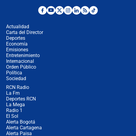
¿Por qué De la Espriella gobernará
desde Barranquilla? Experto explica
la razón
Actualidad
Carta del Director
Estratega de Abelardo de la Espriella
Deportes
revela cómo venció a la “casta
Economía
política” en campaña: “Estaba
Emisiones
completamente seguro”
Entretenimiento
Internacional
Alias ‘Calarcá’ habría pagado $60
Orden Público
millones al mes a un supuesto
Política
coronel para filtrar información del
Ejército
Sociedad
RCN Radio
Las razones para escoger al nuevo
La Fm
director de la Policía
Deportes RCN
La Mega
Radio 1
El Sol
Alerta Bogotá
Alerta Cartagena
Alerta Paisa