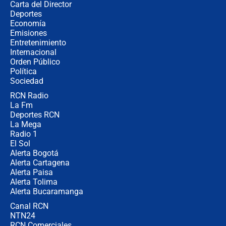
Carta del Director
Álvaro Uribe asistirá a la posesión y
Deportes
crece el pulso por la elección del
Economía
contralor
Emisiones
Entretenimiento
Internacional
🔴 EN VIVO | Noticiero La FM con
Orden Público
Juan Lozano - 6 de agosto de 2026
Política
Sociedad
RCN Radio
¿Por qué De la Espriella gobernará
La Fm
desde Barranquilla? Experto explica
la razón
Deportes RCN
La Mega
Radio 1
El Sol
Alerta Bogotá
Alerta Cartagena
Alerta Paisa
Alerta Tolima
Alerta Bucaramanga
Canal RCN
NTN24
RCN Comerciales