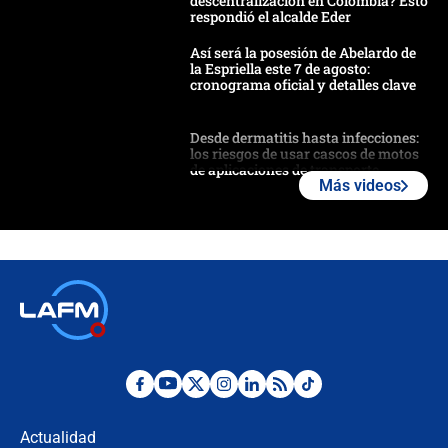
descentralización en Colombia? Esto
respondió el alcalde Eder
Así será la posesión de Abelardo de
la Espriella este 7 de agosto:
cronograma oficial y detalles clave
Desde dermatitis hasta infecciones:
los riesgos de usar cascos de motos
de aplicaciones de transporte
Más videos
¿Cómo comprar dólares desde el
celular? Requisitos, pasos y
recomendaciones
Las seis de las 6 con Juan Lozano |
jueves 6 de agosto de 2026
Posesión de Abelardo De La Espriella
en Cali: ¿qué pasará con los
congresistas del Pacto Histórico que
Actualidad
no asistirán?