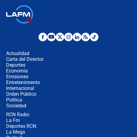
respondió el alcalde Eder
Así será la posesión de Abelardo de
la Espriella este 7 de agosto:
cronograma oficial y detalles clave
Desde dermatitis hasta infecciones:
los riesgos de usar cascos de motos
de aplicaciones de transporte
Actualidad
Carta del Director
¿Cómo comprar dólares desde el
Deportes
celular? Requisitos, pasos y
Economía
recomendaciones
Emisiones
Entretenimiento
Internacional
Las seis de las 6 con Juan Lozano |
Orden Público
jueves 6 de agosto de 2026
Política
Sociedad
RCN Radio
Posesión de Abelardo De La Espriella
La Fm
en Cali: ¿qué pasará con los
congresistas del Pacto Histórico que
Deportes RCN
no asistirán?
La Mega