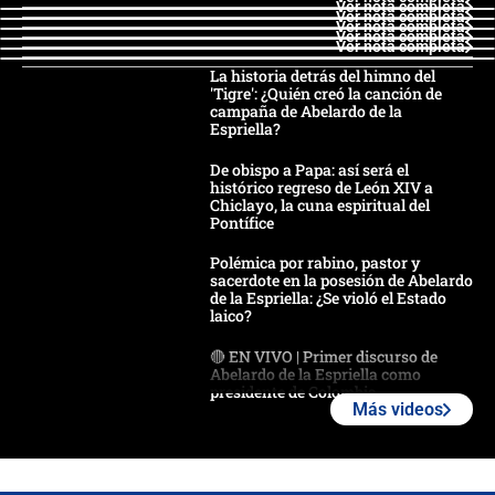
Ver nota completa
Ver nota completa
Ver nota completa
Ver nota completa
Ver nota completa
La historia detrás del himno del
'Tigre': ¿Quién creó la canción de
campaña de Abelardo de la
Espriella?
De obispo a Papa: así será el
histórico regreso de León XIV a
Chiclayo, la cuna espiritual del
Pontífice
Polémica por rabino, pastor y
sacerdote en la posesión de Abelardo
de la Espriella: ¿Se violó el Estado
laico?
🔴 EN VIVO | Primer discurso de
Abelardo de la Espriella como
presidente de Colombia
Más videos
¿La posesión de Abelardo De la
Espriella en Cali inicia la
descentralización en Colombia? Esto