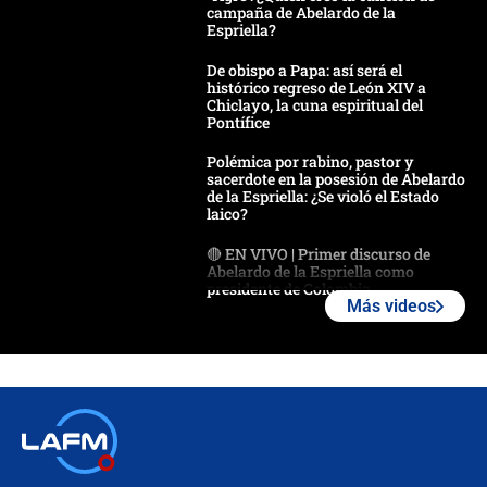
campaña de Abelardo de la
Espriella?
De obispo a Papa: así será el
histórico regreso de León XIV a
Chiclayo, la cuna espiritual del
Pontífice
Polémica por rabino, pastor y
sacerdote en la posesión de Abelardo
de la Espriella: ¿Se violó el Estado
laico?
🔴 EN VIVO | Primer discurso de
Abelardo de la Espriella como
presidente de Colombia
Más videos
¿La posesión de Abelardo De la
Espriella en Cali inicia la
descentralización en Colombia? Esto
respondió el alcalde Eder
Así será la posesión de Abelardo de
la Espriella este 7 de agosto:
cronograma oficial y detalles clave