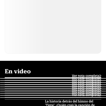
En video
Ver nota completa
Ver nota completa
Ver nota completa
Ver nota completa
Ver nota completa
Ver nota completa
Ver nota completa
Ver nota completa
Ver nota completa
Ver nota completa
La historia detrás del himno del
'Tigre': ¿Quién creó la canción de