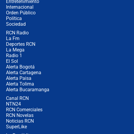
Entretenimiento
Internacional
🔴 EN VIVO | Noticiero La FM con
Orden Público
Juan Lozano - 6 de agosto de 2026
Política
Sociedad
RCN Radio
¿Por qué De la Espriella gobernará
La Fm
desde Barranquilla? Experto explica
la razón
Deportes RCN
La Mega
Radio 1
El Sol
Alerta Bogotá
Alerta Cartagena
Alerta Paisa
Alerta Tolima
Alerta Bucaramanga
Canal RCN
NTN24
RCN Comerciales
RCN Novelas
Noticias RCN
SuperLike