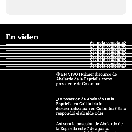
En video
Ver nota completa
Ver nota completa
Ver nota completa
Ver nota completa
Ver nota completa
Ver nota completa
Ver nota completa
Ver nota completa
Ver nota completa
Ver nota completa
🔴 EN VIVO | Primer discurso de
Abelardo de la Espriella como
presidente de Colombia
¿La posesión de Abelardo De la
Espriella en Cali inicia la
descentralización en Colombia? Esto
respondió el alcalde Eder
Así será la posesión de Abelardo de
la Espriella este 7 de agosto: