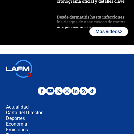
cronograma oficial y detalles clave
Desde dermatitis hasta infecciones:
los riesgos de usar cascos de motos
de aplicaciones de transporte
Más videos
¿Cómo comprar dólares desde el
celular? Requisitos, pasos y
recomendaciones
Las seis de las 6 con Juan Lozano |
jueves 6 de agosto de 2026
Posesión de Abelardo De La Espriella
en Cali: ¿qué pasará con los
congresistas del Pacto Histórico que
Actualidad
no asistirán?
Carta del Director
Álvaro Uribe asistirá a la posesión y
Deportes
crece el pulso por la elección del
Economía
contralor
Emisiones