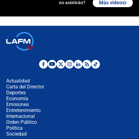
no asistirán?
Más videos
Álvaro Uribe asistirá a la posesión y
crece el pulso por la elección del
contralor
🔴 EN VIVO | Noticiero La FM con
Juan Lozano - 6 de agosto de 2026
¿Por qué De la Espriella gobernará
desde Barranquilla? Experto explica
la razón
Actualidad
Carta del Director
Estratega de Abelardo de la Espriella
Deportes
revela cómo venció a la “casta
Economía
política” en campaña: “Estaba
Emisiones
completamente seguro”
Entretenimiento
Internacional
Alias ‘Calarcá’ habría pagado $60
Orden Público
millones al mes a un supuesto
Política
coronel para filtrar información del
Ejército
Sociedad