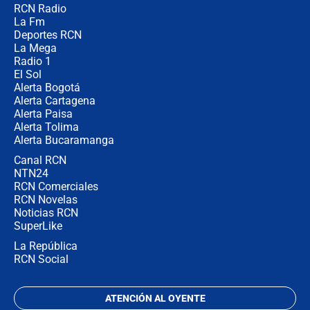
RCN Radio
Las razones para escoger al nuevo
La Fm
director de la Policía
Deportes RCN
La Mega
Radio 1
El Sol
Alerta Bogotá
Alerta Cartagena
Alerta Paisa
Alerta Tolima
Alerta Bucaramanga
Canal RCN
NTN24
RCN Comerciales
RCN Novelas
Noticias RCN
SuperLike
La República
RCN Social
ATENCIÓN AL OYENTE