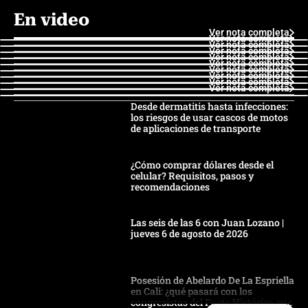
En video
Ver nota completa
Ver nota completa
Ver nota completa
Ver nota completa
Ver nota completa
Ver nota completa
Ver nota completa
Ver nota completa
Ver nota completa
Ver nota completa
Desde dermatitis hasta infecciones:
los riesgos de usar cascos de motos
de aplicaciones de transporte
¿Cómo comprar dólares desde el
celular? Requisitos, pasos y
recomendaciones
Las seis de las 6 con Juan Lozano |
jueves 6 de agosto de 2026
Posesión de Abelardo De La Espriella
en Cali: ¿qué pasará con los
congresistas del Pacto Histórico que