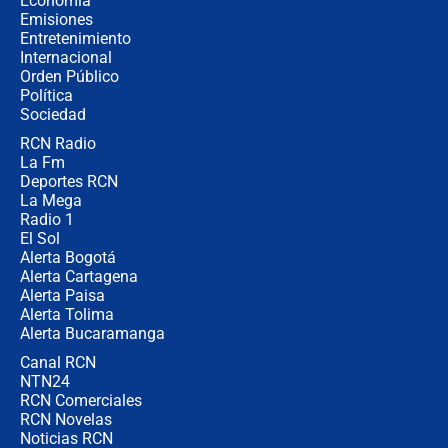
Economía
recomendaciones
Emisiones
Entretenimiento
Internacional
Las seis de las 6 con Juan Lozano |
Orden Público
jueves 6 de agosto de 2026
Política
Sociedad
RCN Radio
Posesión de Abelardo De La Espriella
La Fm
en Cali: ¿qué pasará con los
congresistas del Pacto Histórico que
Deportes RCN
no asistirán?
La Mega
Radio 1
El Sol
Alerta Bogotá
Alerta Cartagena
Alerta Paisa
Alerta Tolima
Alerta Bucaramanga
Canal RCN
NTN24
RCN Comerciales
RCN Novelas
Noticias RCN