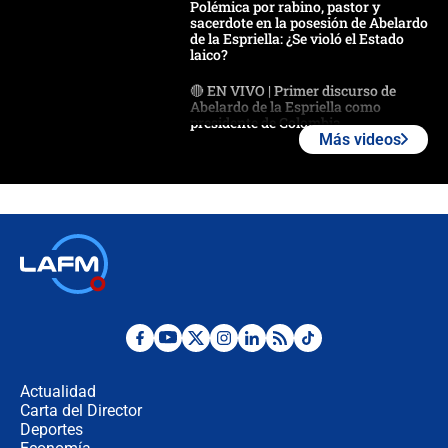
Polémica por rabino, pastor y
sacerdote en la posesión de Abelardo
de la Espriella: ¿Se violó el Estado
laico?
🔴 EN VIVO | Primer discurso de
Abelardo de la Espriella como
presidente de Colombia
Más videos
¿La posesión de Abelardo De la
Espriella en Cali inicia la
descentralización en Colombia? Esto
respondió el alcalde Eder
Así será la posesión de Abelardo de
la Espriella este 7 de agosto:
cronograma oficial y detalles clave
Desde dermatitis hasta infecciones:
los riesgos de usar cascos de motos
de aplicaciones de transporte
Actualidad
Carta del Director
¿Cómo comprar dólares desde el
Deportes
celular? Requisitos, pasos y